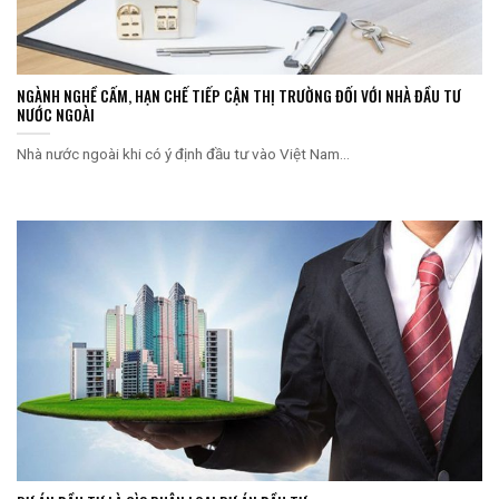
NGÀNH NGHỀ CẤM, HẠN CHẾ TIẾP CẬN THỊ TRƯỜNG ĐỐI VỚI NHÀ ĐẦU TƯ
NƯỚC NGOÀI
Nhà nước ngoài khi có ý định đầu tư vào Việt Nam...