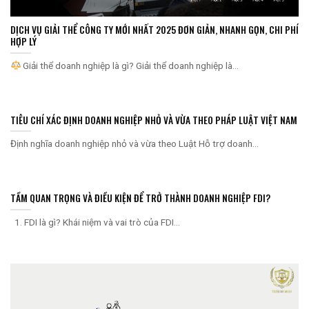
DỊCH VỤ GIẢI THỂ CÔNG TY MỚI NHẤT 2025 ĐƠN GIẢN, NHANH GỌN, CHI PHÍ
HỢP LÝ
Giải thể doanh nghiệp là gì? Giải thể doanh nghiệp là...
TIÊU CHÍ XÁC ĐỊNH DOANH NGHIỆP NHỎ VÀ VỪA THEO PHÁP LUẬT VIỆT NAM
Định nghĩa doanh nghiệp nhỏ và vừa theo Luật Hỗ trợ doanh...
TẦM QUAN TRỌNG VÀ ĐIỀU KIỆN ĐỂ TRỞ THÀNH DOANH NGHIỆP FDI?
1. FDI là gì? Khái niệm và vai trò của FDI...