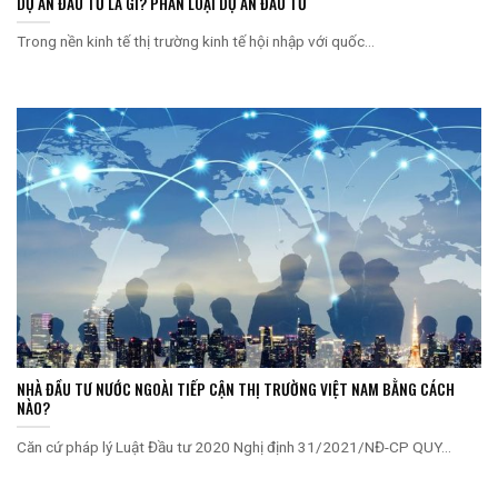
DỰ ÁN ĐẦU TƯ LÀ GÌ? PHÂN LOẠI DỰ ÁN ĐẦU TƯ
Trong nền kinh tế thị trường kinh tế hội nhập với quốc...
NHÀ ĐẦU TƯ NƯỚC NGOÀI TIẾP CẬN THỊ TRƯỜNG VIỆT NAM BẰNG CÁCH
NÀO?
Căn cứ pháp lý Luật Đầu tư 2020 Nghị định 31/2021/NĐ-CP QUY...