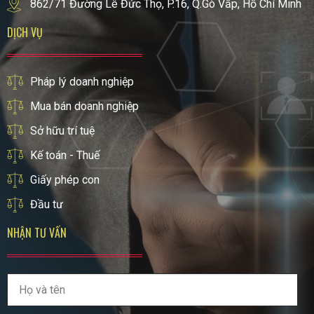
862/71 Đường Lê Đức Thọ, P.16, Q.Gò Vấp, Hồ Chí Minh
DỊCH VỤ
Pháp lý doanh nghiệp
Mua bán doanh nghiệp
Sở hữu trí tuệ
Kế toán - Thuế
Giấy phép con
Đầu tư
NHẬN TƯ VẤN